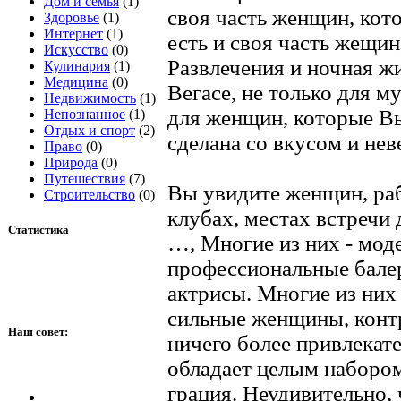
Дом и семья
(1)
своя часть женщин, кот
Здоровье
(1)
Интернет
(1)
есть и своя часть жещин
Искусство
(0)
Развлечения и ночная ж
Кулинария
(1)
Медицина
(0)
Вегасе, не только для м
Недвижимость
(1)
для женщин, которые Вы
Непознанное
(1)
Отдых и спорт
(2)
сделана со вкусом и нев
Право
(0)
Природа
(0)
Путешествия
(7)
Вы увидите женщин, раб
Строительство
(0)
клубах, местах встречи 
Статистика
…, Многие из них - моде
профессиональные балер
актрисы. Многие из них
сильные женщины, конт
Наш совет:
ничего более привлекате
обладает целым набором 
грация. Неудивительно,