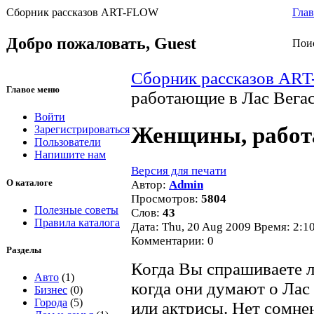
Сборник рассказов ART-FLOW
Глав
Добро пожаловать,
Guest
Пои
Сборник рассказов AR
Главое меню
работающие в Лас Вега
Войти
Женщины, работ
Зарегистрироваться
Пользователи
Напишите нам
Версия для печати
О каталоге
Автор:
Admin
Просмотров:
5804
Полезные советы
Слов:
43
Правила каталога
Дата: Thu, 20 Aug 2009 Время: 2:1
Комментарии: 0
Разделы
Когда Вы спрашиваете л
Авто
(1)
когда они думают о Лас 
Бизнес
(0)
Города
(5)
или актрисы. Нет сомнен