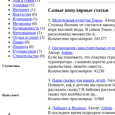
Дом и семья
(1)
Здоровье
(1)
Интернет
(1)
Самые популярные статьи
Искусство
(0)
Кулинария
(1)
1:
Молодежная культура Токио
. Авто
Медицина
(0)
Столица Японии не считается законо
Недвижимость
(1)
мире высокой моды. В самом Токио, 
Непознанное
(1)
расположено множество б..
Отдых и спорт
(2)
Количество просмотров: 241377
Право
(0)
Природа
(0)
2:
Организация самостоятельных пут
Путешествия
(7)
Автор:
Admin
.
Строительство
(0)
Если вы понимаете, что покупка тура
туроператора - слишком дорогое для 
Статистика
удовольствие, можете самосто..
Количество просмотров: 41236
3:
Наши сказки для наших детей
. Авт
Помните, как в детстве мы просили 
рассказать сказку? И бабушка расска
сказку про колобка или пр..
Наш совет:
Количество просмотров: 11960
4:
Дайвинг в Японии
. Автор:
Admin
.
В последнее время подводное плаван