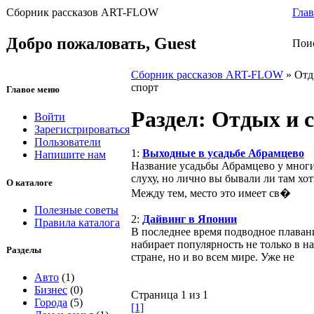
Сборник рассказов ART-FLOW
Глав
Добро пожаловать,
Guest
Пои
Сборник рассказов ART-FLOW
» Отд
спорт
Главое меню
Раздел: Отдых и 
Войти
Зарегистрироваться
Пользователи
1:
Выходные в усадьбе Абрамцево
Напишите нам
Название усадьбы Абрамцево у мног
слуху, но лично вы бывали ли там хот
О каталоге
Между тем, место это имеет св�
Полезные советы
2:
Дайвинг в Японии
Правила каталога
В последнее время подводное плаван
набирает популярность не только в н
Разделы
стране, но и во всем мире. Уже не
Авто
(1)
Бизнес
(0)
Страница 1 из 1
Города
(5)
[1]